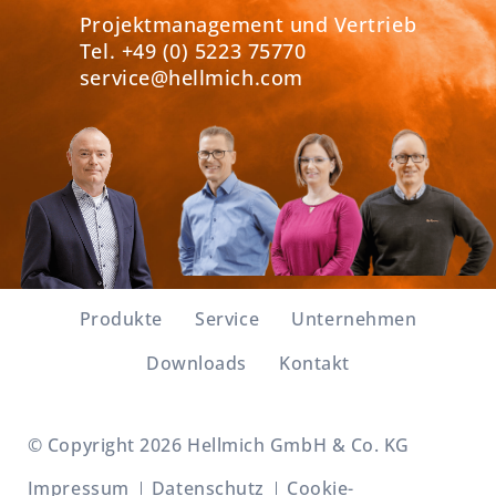
Projektmanagement und Vertrieb
Tel. +49 (0) 5223 75770
service@hellmich.com
Navigation
Produkte
Service
Unternehmen
überspringen
Downloads
Kontakt
© Copyright 2026 Hellmich GmbH & Co. KG
Navigation
Impressum
Datenschutz
Cookie-