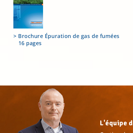
> Brochure Épuration de gas de fumées
16 pages
L'équipe d